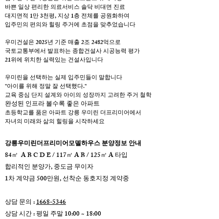
바쁜 일상 편리한 의료서비스 솔닥 비대면 진료
대지면적 1만 3천평, 지상 1층 전체를 공원화하여
입주민의 편의와 힐링 주거에 초점을 맞추었습니다
우미건설은 2025년 기준 매출 2조 2482억으로
국토교통부에서 발표하는 종합건설사 시공능력 평가
21위에 위치한 실력있는 건설사입니다
우미린을 선택하는 실제 입주민들이 말합니다
"아이를 위해 정말 잘 선택했다."
교육 중심 단지 설계와 아이의 성장까지 고려한 주거 철학
완성된 인프라 볼수록 좋은 아파트
초등학교를 품은 아파트 강릉 우미린 더프리미어에서
자녀의 미래와 삶의 힐링을 시작하세요
강릉우미린더프리미어모델하우스 분양정보 안내
84㎡ A B C D E / 117㎡ A B / 125㎡ A 타입
합리적인 분양가, 중도금 무이자
​1차 계약금 500만원, 선착순 동호지정 계약중
상담 문의 :
1668-5346
상담 시간 : 평일 주말 10:00 ~ 18:00