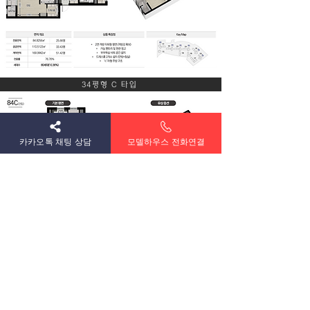
34평형 C 타입
카카오톡 채팅 상담
모델하우스 전화연결
34평형 D 타입